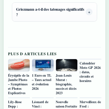
Griezmann a-t-il des tatouages significatifs
?
PLUS D ARTICLES LIES
Calendrier
Moto GP 2026
: dates,
Érysipèle de la
1 Euro en TL
Jean-Louis
circuits et
Jambe Photo
– Taux actuel
Murat :
horaires
– Symptômes
et évolution
biographie,
et Photos
2026
succès et décès
Explicatives
2023
Lily-Rose
Léonard de
Nouvelle
Merveilleux de
Depp :
Vinci :
saison Fortnite
Fred :