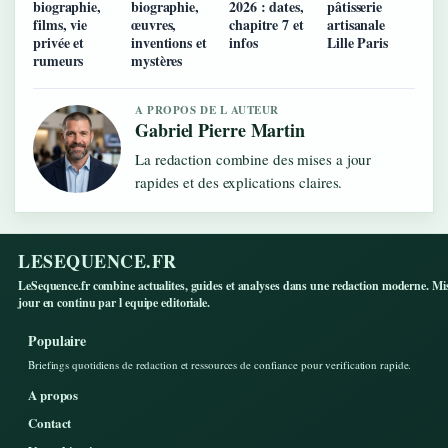
biographie,
biographie,
2026 : dates,
pâtisserie
films, vie
œuvres,
chapitre 7 et
artisanale
privée et
inventions et
infos
Lille Paris
rumeurs
mystères
A PROPOS DE L AUTEUR
Gabriel Pierre Martin
La redaction combine des mises a jour
rapides et des explications claires.
LESEQUENCE.FR
LeSequence.fr combine actualites, guides et analyses dans une redaction moderne. Mi
jour en continu par l equipe editoriale.
Populaire
Briefings quotidiens de redaction et ressources de confiance pour verification rapide.
A propos
Contact