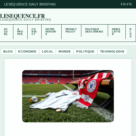
LESEQUENCE DAILY BRIEFING
FR-FR
LESEQUENCE.FR
LESEQUENCE DAILY BRIEFING
AC
A
CO
NOTRE
PRIVACY
POLITIQUE
NEWS
B
CU
PRO
NTA
HISTOIR
POLICY
DES COOKIES
LETTE
L
EIL
POS
CT
E
R
O
G
BLOG
ECONOMIE
LOCAL
MONDE
POLITIQUE
TECHNOLOGIE