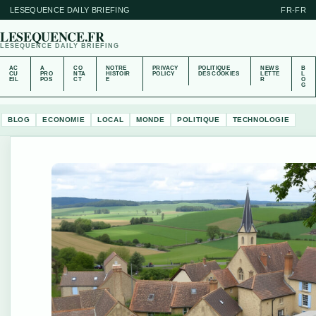
LESEQUENCE DAILY BRIEFING
FR-FR
LESEQUENCE.FR
LESEQUENCE DAILY BRIEFING
AC
A
CO
NOTRE
PRIVACY
POLITIQUE
NEWS
B
CU
PRO
NTA
HISTOIR
POLICY
DES COOKIES
LETTE
L
EIL
POS
CT
E
R
O
G
BLOG
ECONOMIE
LOCAL
MONDE
POLITIQUE
TECHNOLOGIE