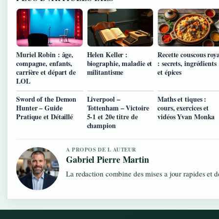
Muriel Robin : âge,
Helen Keller :
Recette couscous roya
compagne, enfants,
biographie, maladie et
: secrets, ingrédients
carrière et départ de
militantisme
et épices
LOL
Sword of the Demon
Liverpool –
Maths et tiques :
Hunter – Guide
Tottenham – Victoire
cours, exercices et
Pratique et Détaillé
5-1 et 20e titre de
vidéos Yvan Monka
champion
A PROPOS DE L AUTEUR
Gabriel Pierre Martin
La redaction combine des mises a jour rapides et de