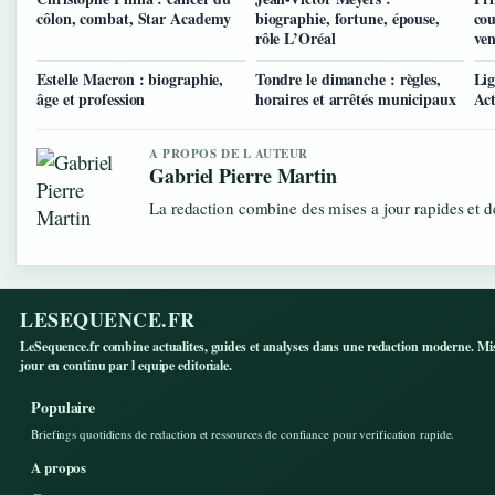
côlon, combat, Star Academy
biographie, fortune, épouse,
cou
rôle L’Oréal
ven
Estelle Macron : biographie,
Tondre le dimanche : règles,
Lig
âge et profession
horaires et arrêtés municipaux
Act
A PROPOS DE L AUTEUR
Gabriel Pierre Martin
La redaction combine des mises a jour rapides et de
LESEQUENCE.FR
LeSequence.fr combine actualites, guides et analyses dans une redaction moderne. Mi
jour en continu par l equipe editoriale.
Populaire
Briefings quotidiens de redaction et ressources de confiance pour verification rapide.
A propos