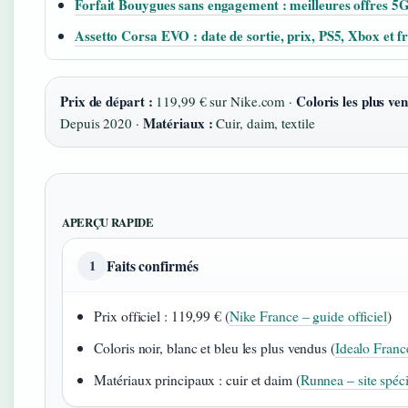
Forfait Bouygues sans engagement : meilleures offres 5
Assetto Corsa EVO : date de sortie, prix, PS5, Xbox et 
Prix de départ :
Coloris les plus ven
119,99 € sur Nike.com ·
Matériaux :
Depuis 2020 ·
Cuir, daim, textile
APERÇU RAPIDE
Faits confirmés
1
Prix officiel : 119,99 € (
Nike France – guide officiel
)
Coloris noir, blanc et bleu les plus vendus (
Idealo Franc
Matériaux principaux : cuir et daim (
Runnea – site spéci