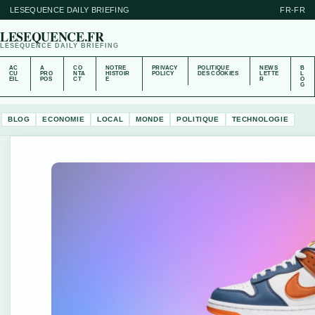
LESEQUENCE DAILY BRIEFING
FR-FR
LESEQUENCE.FR
LESEQUENCE DAILY BRIEFING
AC
A
CO
NOTRE
PRIVACY
POLITIQUE
NEWS
B
CU
PRO
NTA
HISTOIR
POLICY
DES COOKIES
LETTE
L
EIL
POS
CT
E
R
O
G
BLOG
ECONOMIE
LOCAL
MONDE
POLITIQUE
TECHNOLOGIE