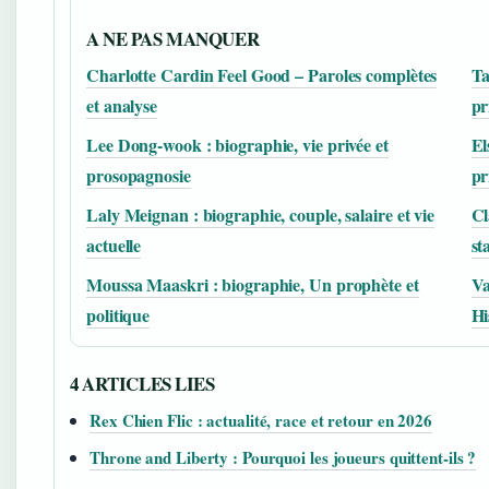
A NE PAS MANQUER
Charlotte Cardin Feel Good – Paroles complètes
Ta
et analyse
pr
Lee Dong-wook : biographie, vie privée et
El
prosopagnosie
pr
Laly Meignan : biographie, couple, salaire et vie
Cl
actuelle
st
Moussa Maaskri : biographie, Un prophète et
Va
politique
Hi
4 ARTICLES LIES
Rex Chien Flic : actualité, race et retour en 2026
Throne and Liberty : Pourquoi les joueurs quittent-ils ?