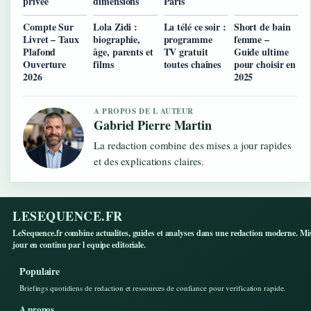
privée
dimensions
Paris
Compte Sur
Lola Zidi :
La télé ce soir :
Short de bain
Livret – Taux
biographie,
programme
femme –
Plafond
âge, parents et
TV gratuit
Guide ultime
Ouverture
films
toutes chaînes
pour choisir en
2026
2025
A PROPOS DE L AUTEUR
Gabriel Pierre Martin
La redaction combine des mises a jour rapides
et des explications claires.
LESEQUENCE.FR
LeSequence.fr combine actualites, guides et analyses dans une redaction moderne. Mi
jour en continu par l equipe editoriale.
Populaire
Briefings quotidiens de redaction et ressources de confiance pour verification rapide.
A propos