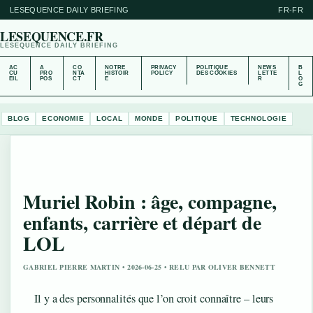
LESEQUENCE DAILY BRIEFING
FR-FR
LESEQUENCE.FR
LESEQUENCE DAILY BRIEFING
AC
A
CO
NOTRE
PRIVACY
POLITIQUE
NEWS
B
CU
PRO
NTA
HISTOIR
POLICY
DES COOKIES
LETTE
L
EIL
POS
CT
E
R
O
G
BLOG
ECONOMIE
LOCAL
MONDE
POLITIQUE
TECHNOLOGIE
Muriel Robin : âge, compagne,
enfants, carrière et départ de
LOL
GABRIEL PIERRE MARTIN • 2026-06-25 • RELU PAR OLIVER BENNETT
Il y a des personnalités que l’on croit connaître – leurs