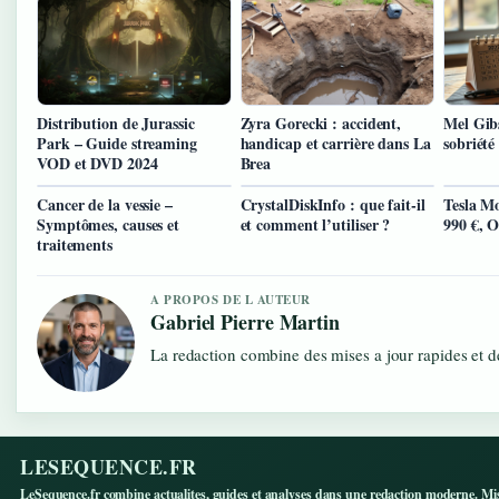
Distribution de Jurassic
Zyra Gorecki : accident,
Mel Gibs
Park – Guide streaming
handicap et carrière dans La
sobriété
VOD et DVD 2024
Brea
Cancer de la vessie –
CrystalDiskInfo : que fait-il
Tesla Mo
Symptômes, causes et
et comment l’utiliser ?
990 €, O
traitements
A PROPOS DE L AUTEUR
Gabriel Pierre Martin
La redaction combine des mises a jour rapides et de
LESEQUENCE.FR
LeSequence.fr combine actualites, guides et analyses dans une redaction moderne. Mi