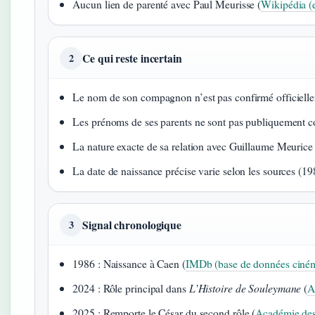
Aucun lien de parenté avec Paul Meurisse (
Wikipédia (e
Ce qui reste incertain
2
Le nom de son compagnon n’est pas confirmé officiell
Les prénoms de ses parents ne sont pas publiquement 
La nature exacte de sa relation avec Guillaume Meurice 
La date de naissance précise varie selon les sources (1
Signal chronologique
3
1986 : Naissance à Caen (
IMDb (base de données ciné
2024 : Rôle principal dans
L’Histoire de Souleymane
(
A
2025 : Remporte le César du second rôle (
Académie des 