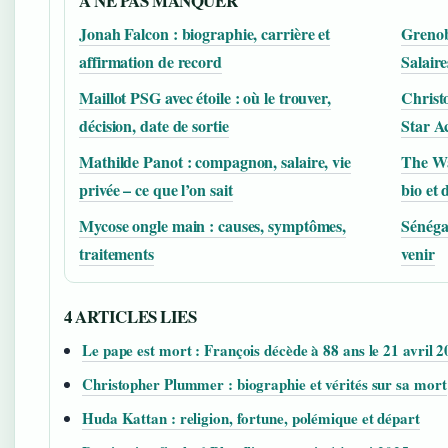
A NE PAS MANQUER
Jonah Falcon : biographie, carrière et
Grenobl
affirmation de record
Salaire
Maillot PSG avec étoile : où le trouver,
Christ
décision, date de sortie
Star A
Mathilde Panot : compagnon, salaire, vie
The Wa
privée – ce que l’on sait
bio et 
Mycose ongle main : causes, symptômes,
Sénéga
traitements
venir
4 ARTICLES LIES
Le pape est mort : François décède à 88 ans le 21 avril 
Christopher Plummer : biographie et vérités sur sa mort
Huda Kattan : religion, fortune, polémique et départ