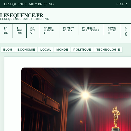
LESEQUENCE DAILY BRIEFING
FR-FR
LESEQUENCE.FR
LESEQUENCE DAILY BRIEFING
AC
A
CO
NOTRE
PRIVACY
POLITIQUE
NEWS
B
CU
PRO
NTA
HISTOIR
POLICY
DES COOKIES
LETTE
L
EIL
POS
CT
E
R
O
G
BLOG
ECONOMIE
LOCAL
MONDE
POLITIQUE
TECHNOLOGIE