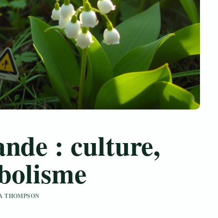
nde : culture,
mbolisme
AYA THOMPSON