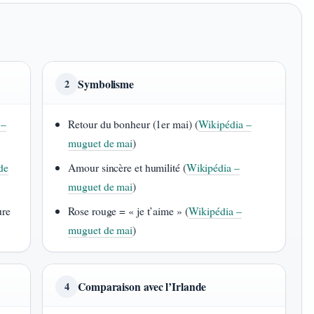
Symbolisme
2
 –
Retour du bonheur (1er mai) (
Wikipédia –
muguet de mai
)
de
Amour sincère et humilité (
Wikipédia –
muguet de mai
)
ure
Rose rouge = « je t’aime » (
Wikipédia –
muguet de mai
)
Comparaison avec l’Irlande
4