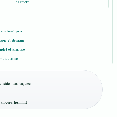
carrière
 sortie et prix
soir et demain
plet et analyse
me et solde
ycosides cardiaques) ·
sincère, humilité