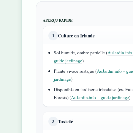
APERÇU RAPIDE
Culture en Irlande
1
Sol humide, ombre partielle (
AuJardin.info
guide jardinage
)
Plante vivace rustique (
AuJardin.info – gui
jardinage
)
Disponible en jardinerie irlandaise (ex. Fut
Forests) (
AuJardin.info – guide jardinage
)
Toxicité
3