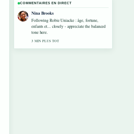
COMMENTAIRES EN DIRECT
Ren Sato
Useful context on Michael Goldman :
biographie, carrière et vie.... Please keep this
live thread updated.
5 MIN PLUS TOT