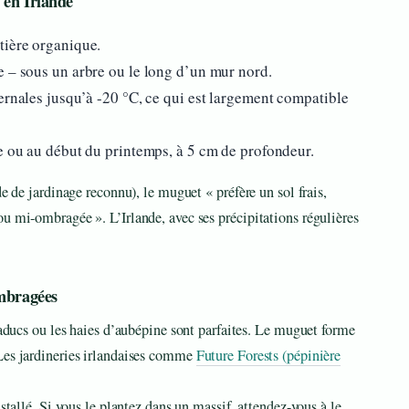
 en Irlande
tière organique.
e – sous un arbre ou le long d’un mur nord.
ernales jusqu’à -20 °C, ce qui est largement compatible
ne ou au début du printemps, à 5 cm de profondeur.
de de jardinage reconnu), le muguet « préfère un sol frais,
u mi-ombragée ». L’Irlande, avec ses précipitations régulières
ombragées
caducs ou les haies d’aubépine sont parfaites. Le muguet forme
Les jardineries irlandaises comme
Future Forests (pépinière
stallé. Si vous le plantez dans un massif, attendez-vous à le