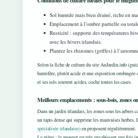
Conditions de culture idéales pour le muguet
Sol humide mais bien drainé, riche en ma
Emplacement à l’ombre partielle ou total
Rusticité : supporte des températures hiv
avec les hivers irlandais.
Plantez les rhizomes (griffes) à l’autom
Selon la fiche de culture du site AuJardin.info (gui
humifère, plutôt acide et une exposition ombragée o
et ses sols souvent acides, coche toutes les cases.
Meilleurs emplacements : sous-bois, zones 
Dans un jardin irlandais, les zones sous les arbres 
un tapis dense qui supprime les mauvaises herbes. 
spécialisée irlandaise)
en proposent régulièrement.
Le piège : le muguet est très envahissant une fois in