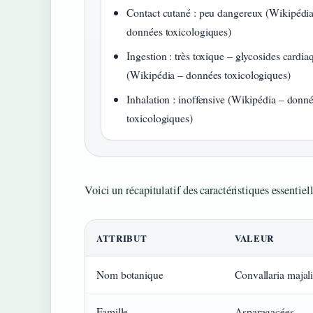
Contact cutané : peu dangereux (Wikipédi
données toxicologiques)
Ingestion : très toxique – glycosides cardia
(Wikipédia – données toxicologiques)
Inhalation : inoffensive (Wikipédia – donn
toxicologiques)
Voici un récapitulatif des caractéristiques essentie
ATTRIBUT
VALEUR
Fiche
Nom botanique
Convallaria majali
d’identité
du
Famille
Asparagacées