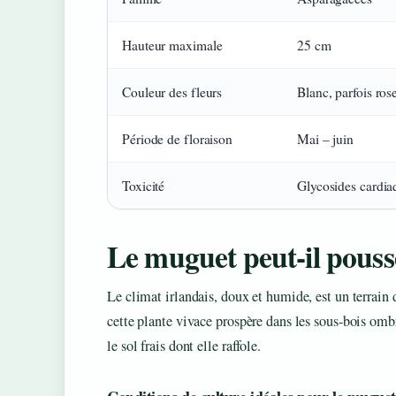
muguet
(Convallaria
Hauteur maximale
25 cm
majalis)
Couleur des fleurs
Blanc, parfois ros
Période de floraison
Mai – juin
Toxicité
Glycosides cardia
Le muguet peut-il pouss
Le climat irlandais, doux et humide, est un terrain 
cette plante vivace prospère dans les sous-bois ombr
le sol frais dont elle raffole.