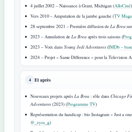
4 juillet 2002 – Naissance à Grant, Michigan (
AlloCiné
)
Vers 2010 – Amputation de la jambe gauche (
TV Magazi
28 septembre 2021 – Première diffusion de
La Brea
sur
2023 – Annulation de
La Brea
après trois saisons (
Pro
2023 – Voix dans
Young Jedi Adventures
(
IMDb – base
2024 – Projet « Same Difference » pour la Television 
Et après
4
Nouveaux projets après
La Brea
: rôle dans
Chicago Fi
Adventures
(2023) (
Programme TV
)
Représentation du handicap : bio Instagram « Just a one 
@_zyra_g
)