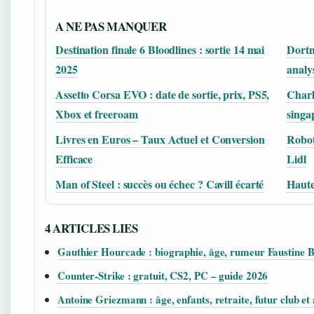
A NE PAS MANQUER
Destination finale 6 Bloodlines : sortie 14 mai
Dortm
2025
analy
Assetto Corsa EVO : date de sortie, prix, PS5,
Charl
Xbox et freeroam
singa
Livres en Euros – Taux Actuel et Conversion
Robot
Efficace
Lidl
Man of Steel : succès ou échec ? Cavill écarté
Hautes
4 ARTICLES LIES
Gauthier Hourcade : biographie, âge, rumeur Faustine B
Counter-Strike : gratuit, CS2, PC – guide 2026
Antoine Griezmann : âge, enfants, retraite, futur club et