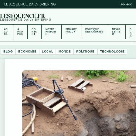
LESEQUENCE DAILY BRIEFING
FR-FR
LESEQUENCE.FR
LESEQUENCE DAILY BRIEFING
AC
A
CO
NOTRE
PRIVACY
POLITIQUE
NEWS
B
CU
PRO
NTA
HISTOIR
POLICY
DES COOKIES
LETTE
L
EIL
POS
CT
E
R
O
G
BLOG
ECONOMIE
LOCAL
MONDE
POLITIQUE
TECHNOLOGIE