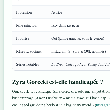
Profession
Actrice
La Brea
Rôle principal
Izzy dans
Prothèse
Oui (jambe gauche, sous le genou)
Réseaux sociaux
Instagram @_zyra_g (30k abonnés)
La Brea
Chicago Fire
Young Jedi Ad
Séries notables
,
,
Zyra Gorecki est-elle handicapée ?
Oui, et elle le revendique. Zyra Gorecki a subi une amputation
bûcheronnage (AmeriDisability – média associatif handicap). S
one legged girl doing her best in a big, scary world » (
Instagr