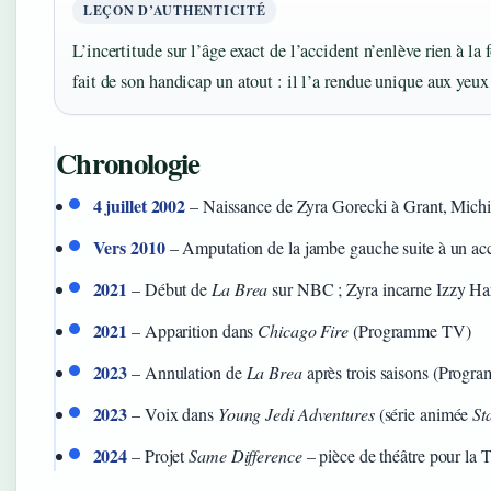
LEÇON D’AUTHENTICITÉ
L’incertitude sur l’âge exact de l’accident n’enlève rien à l
fait de son handicap un atout : il l’a rendue unique aux yeu
Chronologie
4 juillet 2002
– Naissance de Zyra Gorecki à Grant, Mich
Vers 2010
– Amputation de la jambe gauche suite à un a
2021
– Début de
La Brea
sur NBC ; Zyra incarne Izzy Har
2021
– Apparition dans
Chicago Fire
(Programme TV)
2023
– Annulation de
La Brea
après trois saisons (Prog
2023
– Voix dans
Young Jedi Adventures
(série animée
St
2024
– Projet
Same Difference
– pièce de théâtre pour la