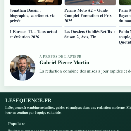
Jonathan Dassin :
Permis Moto A2 – Guide
Paris 
biographie, carrière et vie
Complet Formation et Prix
Bayern
privée
2025
du ma
1 Euro en TL – Taux actuel
Les Dossiers Oubliés Netflix :
Pablo 
et évolution 2026
Saison 2, Avis, Fin
couple,
Quotid
A PROPOS DE L AUTEUR
Gabriel Pierre Martin
La redaction combine des mises a jour rapides et de
LESEQUENCE.FR
LeSequence.fr combine actualites, guides et analyses dans une redaction moderne. Mi
jour en continu par l equipe editoriale.
Populaire
Briefings quotidiens de redaction et ressources de confiance pour verification rapide.