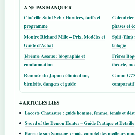
A NE PAS MANQUER
Cinéville Saint Seb : Horaires, tarifs et
Calendrier 
programme
phases et é
Montre Richard Mille – Prix, Modèles et
Split (film) 
Guide d’Achat
trilogie
Jérémie Assous : biographie et
Frères Bogd
condamnation
théorie, mo
Renouée du Japon : élimination,
Canon G7X M
bienfaits, dangers et guide
comparatif
4 ARTICLES LIES
Lacoste Chaussure : guide homme, femme, tennis et dés
Sword of the Demon Hunter – Guide Pratique et Détaillé
Barre de son Samsung : guide complet des meilleurs mod