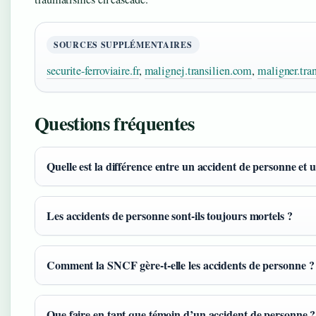
SOURCES SUPPLÉMENTAIRES
securite-ferroviaire.fr
,
malignej.transilien.com
,
maligner.tra
Questions fréquentes
Quelle est la différence entre un accident de personne et 
Les accidents de personne sont-ils toujours mortels ?
Comment la SNCF gère-t-elle les accidents de personne ?
Que faire en tant que témoin d’un accident de personne ?