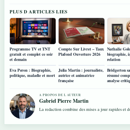
PLUS D ARTICLES LIES
Programme TV et TNT
Compte Sur Livret – Taux
Nathalie Gol
gratuit et complet ce soir
Plafond Ouverture 2026
biographie, â
et demain
relation
Eva Peron : Biographie,
Julia Martin : journaliste,
Bridgerton sa
politique, maladie et mort
autrice et animatrice
résumé comple
française
analyse criti
A PROPOS DE L AUTEUR
Gabriel Pierre Martin
La redaction combine des mises a jour rapides et de