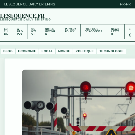
LESEQUENCE DAILY BRIEFING
FR-FR
LESEQUENCE.FR
LESEQUENCE DAILY BRIEFING
AC
A
CO
NOTRE
PRIVACY
POLITIQUE
NEWS
B
CU
PRO
NTA
HISTOIR
POLICY
DES COOKIES
LETTE
L
EIL
POS
CT
E
R
O
G
BLOG
ECONOMIE
LOCAL
MONDE
POLITIQUE
TECHNOLOGIE