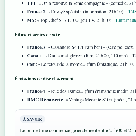
TF1
: « On a retrouvé la 7ème compagnie » (comédie, 21 
France 2
: « Envoyé spécial » (information, 21 h 10) –
Télé
M6
: « Top Chef S17 E10 » (jeu TV, 21 h 10) –
Linternaut
Films et séries ce soir
France 3
: « Cassandre S4 E4 Pain béni » (série policière,
Canal+
: « Douleur et gloire » (film, 21 h 00, 110 min) – Té
6ter
: « Le retour de la momie » (film fantastique, 21 h 10,
Émissions de divertissement
France 4
: « Rue des Dames » (film dramatique inédit, 21 
RMC Découverte
: « Vintage Mecanic S10 » (inédit, 21 h
À SAVOIR
Le prime time commence généralement entre 21 h 00 et 21 h 1