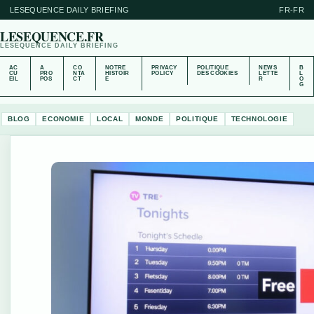
LESEQUENCE DAILY BRIEFING
FR-FR
LESEQUENCE.FR
LESEQUENCE DAILY BRIEFING
AC
A
CO
NOTRE
PRIVACY
POLITIQUE
NEWS
B
CU
PRO
NTA
HISTOIR
POLICY
DES COOKIES
LETTE
L
EIL
POS
CT
E
R
O
G
BLOG
ECONOMIE
LOCAL
MONDE
POLITIQUE
TECHNOLOGIE