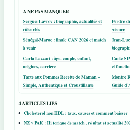
A NE PAS MANQUER
Sergueï Lavrov : biographie, actualités et
Perdre du
rôles clés
science
Sénégal-Maroc : finale CAN 2026 et match
Jean-Luc 
à venir
biograph
Carla Lazzari : âge, couple, enfant,
Carte SIM
origines, carrière
et foncti
Tarte aux Pommes Recette de Maman –
Montre Ri
Simple, Authentique et Croustillante
Guide d’
4 ARTICLES LIES
Cholestérol non HDL : taux, causes et comment baisser
NZ v PAK : Hi torique de match , ré ultat et actualité 20