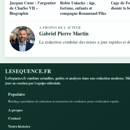
Jacques Cœur : l’argentier
Robie Uniacke : âge,
Cage de Fo
de Charles VII –
fortune, enfants et
choisir le 
Biographie
compagne Rosamund Pike
A PROPOS DE L AUTEUR
Gabriel Pierre Martin
La redaction combine des mises a jour rapides et de
LESEQUENCE.FR
LeSequence.fr combine actualites, guides et analyses dans une redaction moderne. Mi
jour en continu par l equipe editoriale.
Populaire
Briefings quotidiens de redaction et ressources de confiance pour verification rapide.
A propos
Contact
Notre histoire