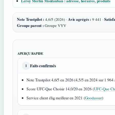
Leroy Merlin Montauban : adresse, horaires, produits
Note Trustpilot :
Avis agrégés :
Satisf
4,6/5 (2026) ·
9 441 ·
Groupe parent :
Groupe VYV
APERÇU RAPIDE
Faits confirmés
1
Note Trustpilot 4,6/5 en 2026 (4,5/5 en 2024 sur 1 964 a
Score UFC-Que Choisir 14,0/20 en 2026 (
UFC-Que Cho
Service client élig meilleur en 2021 (
Goodassur
)