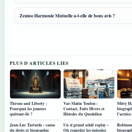
Zenioo Harmonie Mutuelle a-t-elle de bons avis ?
PLUS D ARTICLES LIES
Throne and Liberty :
Var-Matin Toulon :
Mitty Ha
Pourquoi les joueurs
Contact, Faits Divers et
biograph
quittent-ils ?
Histoire du Quotidien
l’actrice
Jean-Luc Tartarin : cause
Un si grand soleil replay –
Robinson
du décès et biographie
Où regarder les épisodes
biograph