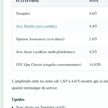
PLATEFORME
NOTE
Trustpilot
4,6/5
Avis Vérifiés (avis certifiés)
4,4/5
Opinion Assurances (avis direct)
1,6/5
Avis Assur (synthèse multi-plateformes)
4,2/5
UFC-Que Choisir (enquête consommateurs)
14,0/20
L’amplitude entre les notes (de 1,6/5 à 4,6/5) montre que la m
qualité intrinsèque du service.
Upsides
Note élevée sur Trustpilot (4,6/5)