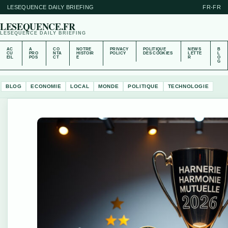
LESEQUENCE DAILY BRIEFING
FR-FR
LESEQUENCE.FR
LESEQUENCE DAILY BRIEFING
AC
A
CO
NOTRE
PRIVACY
POLITIQUE
NEWS
B
CU
PRO
NTA
HISTOIR
POLICY
DES COOKIES
LETTE
L
EIL
POS
CT
E
R
O
G
BLOG
ECONOMIE
LOCAL
MONDE
POLITIQUE
TECHNOLOGIE