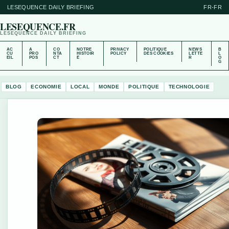
LESEQUENCE DAILY BRIEFING
FR-FR
LESEQUENCE.FR
LESEQUENCE DAILY BRIEFING
AC
A
CO
NOTRE
PRIVACY
POLITIQUE
NEWS
B
CU
PRO
NTA
HISTOIR
POLICY
DES COOKIES
LETTE
L
EIL
POS
CT
E
R
O
G
BLOG
ECONOMIE
LOCAL
MONDE
POLITIQUE
TECHNOLOGIE