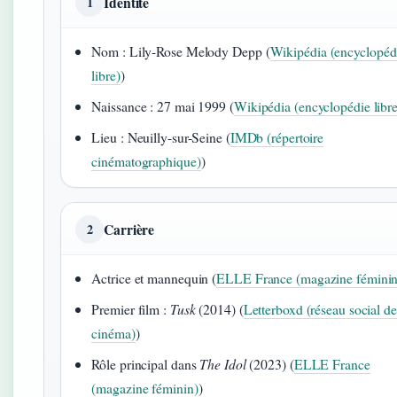
Identité
1
Nom : Lily-Rose Melody Depp (
Wikipédia (encyclopéd
libre)
)
Naissance : 27 mai 1999
(
Wikipédia (encyclopédie libre
Lieu : Neuilly-sur-Seine
(
IMDb (répertoire
cinématographique)
)
Carrière
2
Actrice et mannequin
(
ELLE France (magazine féminin
Premier film :
Tusk
(2014)
(
Letterboxd (réseau social de
cinéma)
)
Rôle principal dans
The Idol
(2023) (
ELLE France
(magazine féminin)
)