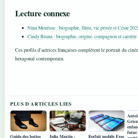
Lecture connexe
Nina Meurisse : biographie, films, vie privée et César 202
Cindy Bruna : biographie, origine, compagnon et carrière
Ces profils d’actrices françaises complètent le portrait du cin
hexagonal contemporain.
PLUS D ARTICLES LIES
Antoi
Griez
enfant
futur
Guide des bottes
Julia Martin :
Forfait mobile Free
amiti