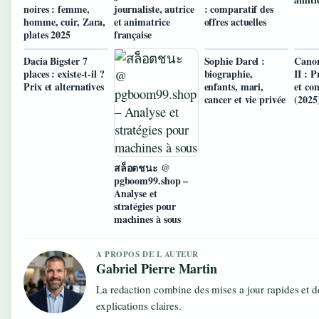
noires : femme,
journaliste, autrice
: comparatif des
homme, cuir, Zara,
et animatrice
offres actuelles
plates 2025
française
Dacia Bigster 7
Sophie Darel :
Cano
places : existe-t-il ?
biographie,
II : P
Prix et alternatives
enfants, mari,
et co
cancer et vie privée
(2025
สล็อตชนะ @
pgboom99.shop –
Analyse et
stratégies pour
machines à sous
A PROPOS DE L AUTEUR
Gabriel Pierre Martin
La redaction combine des mises a jour rapides et d
explications claires.