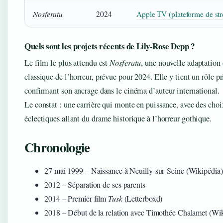
Nosferatu
2024
Apple TV (plateforme de st
Quels sont les projets récents de Lily‑Rose Depp ?
Le film le plus attendu est
Nosferatu
, une nouvelle adaptation
classique de l’horreur, prévue pour 2024. Elle y tient un rôle pr
confirmant son ancrage dans le cinéma d’auteur international.
Le constat : une carrière qui monte en puissance, avec des choi
éclectiques allant du drame historique à l’horreur gothique.
Chronologie
27 mai 1999
– Naissance à Neuilly‑sur‑Seine
(Wikipédia)
2012
– Séparation de ses parents
2014
– Premier film
Tusk
(Letterboxd)
2018
– Début de la relation avec Timothée Chalamet
(Wik