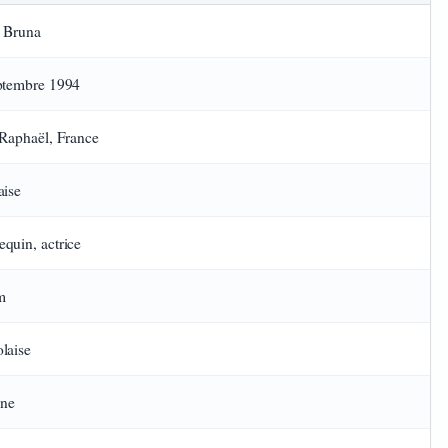
 Bruna
ptembre 1994
-Raphaël, France
aise
quin, actrice
m
laise
nne