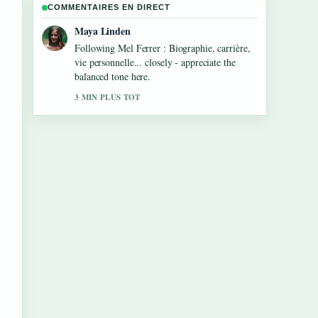
COMMENTAIRES EN DIRECT
Sofia Grant
Useful context on Robie Uniacke : âge,
fortune, enfants et.... Please keep this live
thread updated.
5 MIN PLUS TOT