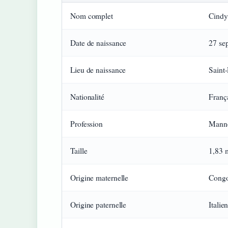
Nom complet
Cindy
Date de naissance
27 se
Lieu de naissance
Saint
Nationalité
Franç
Profession
Manne
Taille
1,83 
Origine maternelle
Congo
Origine paternelle
Italie