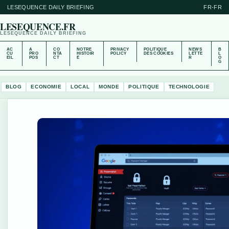
LESEQUENCE DAILY BRIEFING
FR-FR
LESEQUENCE.FR
LESEQUENCE DAILY BRIEFING
AC
A
CO
NOTRE
PRIVACY
POLITIQUE
NEWS
B
CU
PRO
NTA
HISTOIR
POLICY
DES COOKIES
LETTE
L
EIL
POS
CT
E
R
O
G
BLOG
ECONOMIE
LOCAL
MONDE
POLITIQUE
TECHNOLOGIE