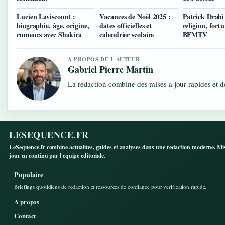
Lucien Laviscount :
Vacances de Noël 2025 :
Patrick Drahi 
biographie, âge, origine,
dates officielles et
religion, fort
rumeurs avec Shakira
calendrier scolaire
BFMTV
A PROPOS DE L AUTEUR
Gabriel Pierre Martin
La redaction combine des mises a jour rapides et de
LESEQUENCE.FR
LeSequence.fr combine actualites, guides et analyses dans une redaction moderne. Mi
jour en continu par l equipe editoriale.
Populaire
Briefings quotidiens de redaction et ressources de confiance pour verification rapide.
A propos
Contact