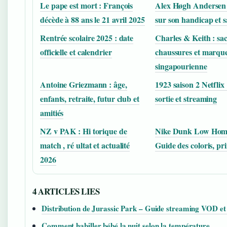
Le pape est mort : François
Alex Høgh Andersen :
décède à 88 ans le 21 avril 2025
sur son handicap et s
Rentrée scolaire 2025 : date
Charles & Keith : sac
officielle et calendrier
chaussures et marqu
singapourienne
Antoine Griezmann : âge,
1923 saison 2 Netflix 
enfants, retraite, futur club et
sortie et streaming
amitiés
NZ v PAK : Hi torique de
Nike Dunk Low Hom
match , ré ultat et actualité
Guide des coloris, pri
2026
4 ARTICLES LIES
Distribution de Jurassic Park – Guide streaming VOD e
Comment habiller bébé la nuit selon la température