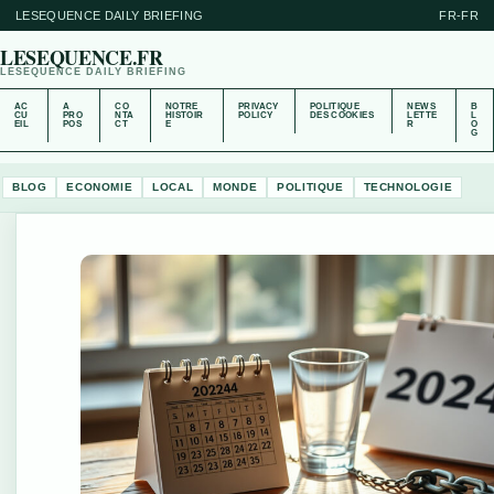
LESEQUENCE DAILY BRIEFING
FR-FR
LESEQUENCE.FR
LESEQUENCE DAILY BRIEFING
AC
A
CO
NOTRE
PRIVACY
POLITIQUE
NEWS
B
CU
PRO
NTA
HISTOIR
POLICY
DES COOKIES
LETTE
L
EIL
POS
CT
E
R
O
G
BLOG
ECONOMIE
LOCAL
MONDE
POLITIQUE
TECHNOLOGIE