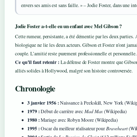
envers ses amis est sans faille. » – Jodie Foster, dans une in
Jodie Foster a-t-elle eu un enfant avec Mel Gibson ?
Cette rumeur, persistante, a été démentie par les deux parties.
biologique ne lie les deux acteurs. Gibson et Foster n’ont jamai
couple. L’amitié reste purement professionnelle et personnelle.
Ce qu’il faut retenir :
La défense de Foster montre que Gibso
alliés solides à Hollywood, malgré son histoire controversée.
Chronologie
3 janvier 1956 :
Naissance à Peekskill, New York (Wikip
1979 :
Début de carrière avec
Mad Max
(Wikipedia)
1980 :
Mariage avec Robyn Moore (Wikipedia)
1995 :
Oscar du meilleur réalisateur pour
Braveheart
(Wik
2004 :
Sortie de
La Passion du Christ
(612 millions $) (W