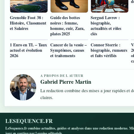
d
Grenoble Foot 38 :
Guide des bottes
Sergueï Lavrov :
Histoire, Classement
noires : femme,
biographie,
et Salaires
homme, cuir, Zara,
actualités et rôles
plates 2025
clés
1 Euro en TL – Taux
Cancer de la vessie –
Connor Storrie :
V
actuel et évolution
Symptômes, causes
biographie, rumeurs
2
2026
et traitements
et faits vérifiés
of
c
A PROPOS DE L AUTEUR
Gabriel Pierre Martin
La redaction combine des mises a jour rapides et d
claires.
LESEQUENCE.FR
LeSequence.fr combine actualites, guides et analyses dans une redaction moderne. Mi
jour en continu par l equipe editoriale.