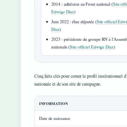
2014 : adhésion au Front national (
Site offi
Edwige Diaz
)
Juin 2022 : élue députée (
Site officiel Edw
Diaz
)
2023 : présidente du groupe RN à l’Assem
nationale (
Site officiel Edwige Diaz
)
Cinq faits clés pour cerner le profil institutionnel
nationale et de son site de campagne.
INFORMATION
Date de naissance