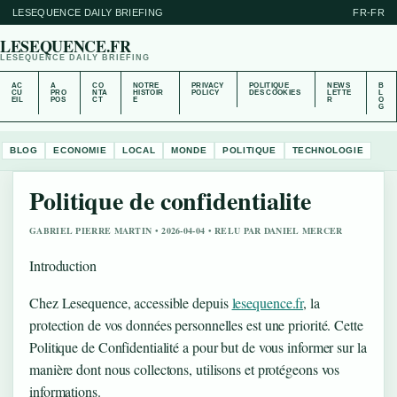
LESEQUENCE DAILY BRIEFING
FR-FR
LESEQUENCE.FR
LESEQUENCE DAILY BRIEFING
AC
A
CO
NOTRE
PRIVACY
POLITIQUE
NEWS
B
CU
PRO
NTA
HISTOIR
POLICY
DES COOKIES
LETTE
L
EIL
POS
CT
E
R
O
G
BLOG
ECONOMIE
LOCAL
MONDE
POLITIQUE
TECHNOLOGIE
Politique de confidentialite
GABRIEL PIERRE MARTIN • 2026-04-04 • RELU PAR DANIEL MERCER
Introduction
Chez Lesequence, accessible depuis
lesequence.fr
, la
protection de vos données personnelles est une priorité. Cette
Politique de Confidentialité a pour but de vous informer sur la
manière dont nous collectons, utilisons et protégeons vos
informations.